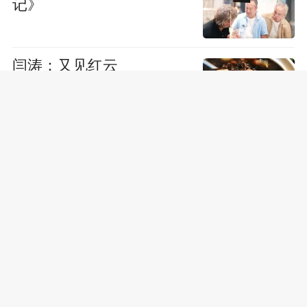
记》
闫涛：又见红云
闫涛：厨娘回归
闫涛：浮云之外