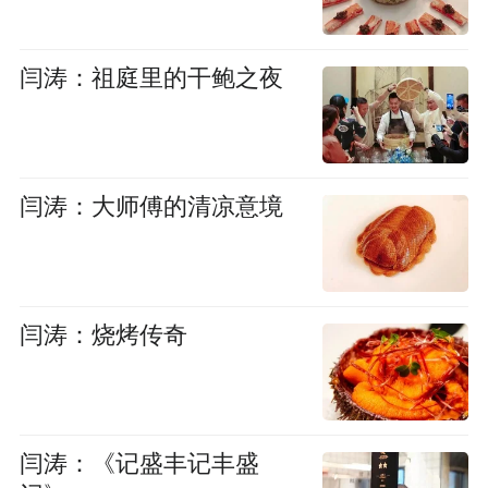
闫涛：祖庭里的干鲍之夜
闫涛：大师傅的清凉意境
闫涛：烧烤传奇
闫涛：《记盛丰记丰盛