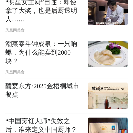
“明星女主厨”自述：即使
拿了大奖，也是后厨透明
人……
凤凰网美食
潮菜泰斗钟成泉：一只响
螺，为什么能卖到2000
块？
凤凰网美食
醴宴东方·2025金梧桐城市
餐桌
“中国烹饪大师”失效之
后，谁来定义中国厨师？