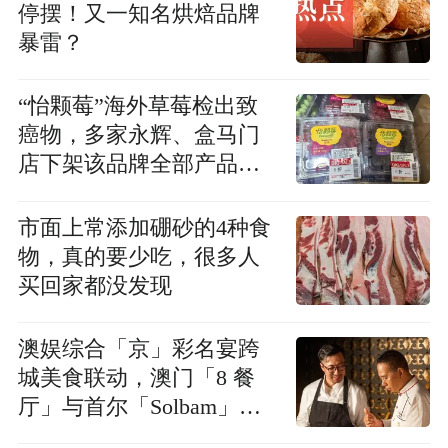
停摆！又一知名烘焙品牌
暴雷？
“怡颗莓”海外草莓检出致
癌物，多家永辉、盒马门
店下架该品牌全部产品，
工作人员：产品正在送检
市面上常添加硼砂的4种食
物，真的要少吃，很多人
买回家都没发现
澳娱综合「京」彩名宴跨
城美食联动，澳门「8 餐
厅」与首尔「Solbam」共
谱「韩粤和鸣」盛宴