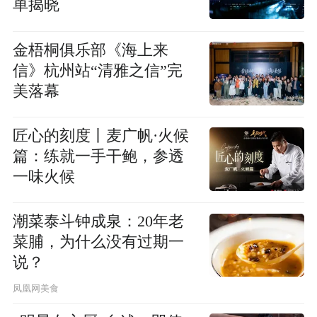
单揭晓
金梧桐俱乐部《海上来
信》杭州站“清雅之信”完
美落幕
匠心的刻度丨麦广帆·火候
篇：练就一手干鲍，参透
一味火候
潮菜泰斗钟成泉：20年老
菜脯，为什么没有过期一
说？
凤凰网美食