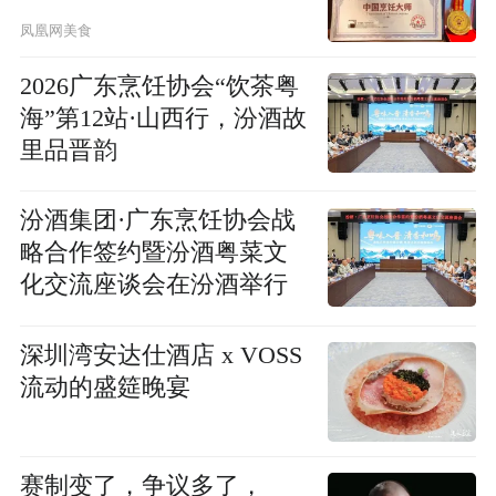
凤凰网美食
2026广东烹饪协会“饮茶粤
海”第12站·山西行，汾酒故
里品晋韵
汾酒集团·广东烹饪协会战
略合作签约暨汾酒粤菜文
化交流座谈会在汾酒举行
深圳湾安达仕酒店 x VOSS
流动的盛筵晚宴
赛制变了，争议多了，