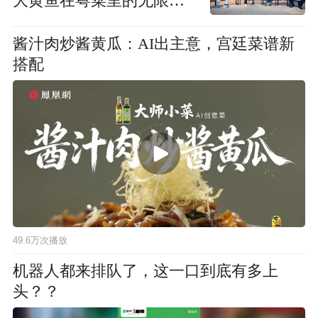
大黄鱼在粤菜里的无限可
能
酱汁肉炒酱黄瓜：AI出主意，宫廷菜谱新
搭配
49.6万次播放
机器人都来排队了，这一口到底有多上
头？？