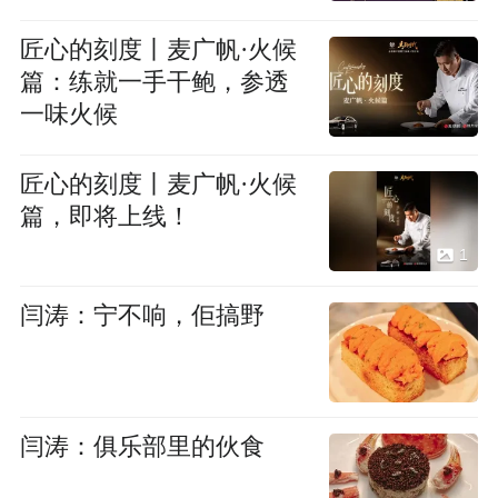
匠心的刻度丨麦广帆·火候
篇：练就一手干鲍，参透
一味火候
匠心的刻度丨麦广帆·火候
篇，即将上线！
1
闫涛：宁不响，佢搞野
闫涛：俱乐部里的伙食