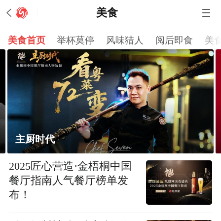
美食
美食首页
举杯莫停
风味猎人
阅后即食
美
2026港澳米其林发布，新餐厅数量或为历史
最低
2025匠心营造·金梧桐中国
餐厅指南人气餐厅榜单发
布！