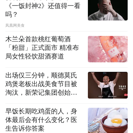
《一饭封神2》还值得一看
吗？
凤凰网美食
木兰朵首款桃红葡萄酒
「粉甜」正式面市 精准布
局女性轻饮甜酒赛道
出场仅三分钟，顺德莫氏
鸡煲老板出战美食节目被
淘汰，新荣记集团创始人
张勇点评：坦白说技术含
量不高
早饭长期吃鸡蛋的人，身
体最后会有什么变化？医
生告诉你答案