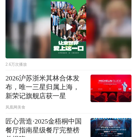
2.6万次播放
2026沪苏浙米其林合体发
布，唯一三星归属上海，
新荣记旗舰店获一星
凤凰网美食
匠心营造·2025金梧桐中国
餐厅指南星级餐厅完整榜