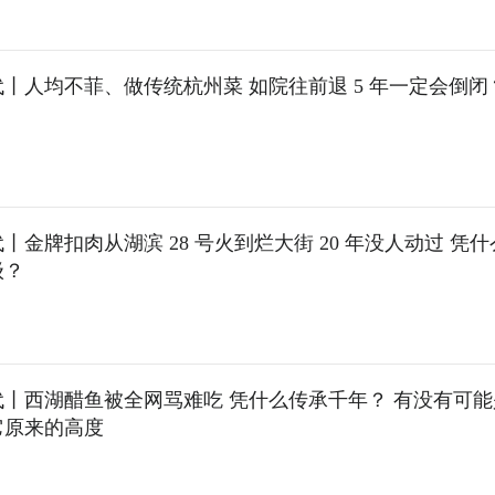
丨人均不菲、做传统杭州菜 如院往前退 5 年一定会倒闭
丨金牌扣肉从湖滨 28 号火到烂大街 20 年没人动过 凭
级？
代丨西湖醋鱼被全网骂难吃 凭什么传承千年？ 有没有可
它原来的高度