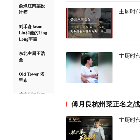
俞斌江南菜设
主厨时
计师
刘禾森Jason
Liu和他的Ling
Long宇宙
东北主厨王浩
主厨时代
全
Old Tower 塔
里布
盛丰记海鲜狂
人李盛
傅月良杭州菜正名之战
热门评论
主厨时代