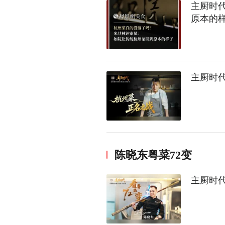
主厨时代
原本的
主厨时代
陈晓东粤菜72变
主厨时代