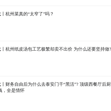
丨杭州菜真的“太窄了”吗？
代丨杭州纸皮汤包工艺极繁却卖不出价 为什么还要坚持做
丨财务自由后为什么去泰安门干“黑活”? 顶级西餐厅后
钱，全是情怀