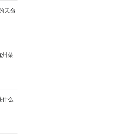
我的天命
杭州菜
是什么