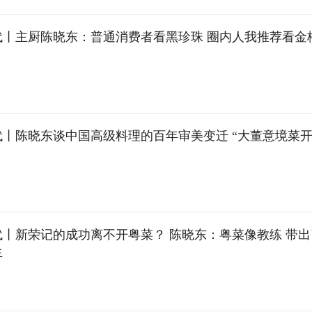
代丨主厨陈晓东：普通消费者看黑珍珠 圈内人我推荐看金
代丨陈晓东谈中国高级料理的百年审美变迁 “大董意境菜
代丨新荣记的成功离不开粤菜？ 陈晓东：粤菜像教练 带
生