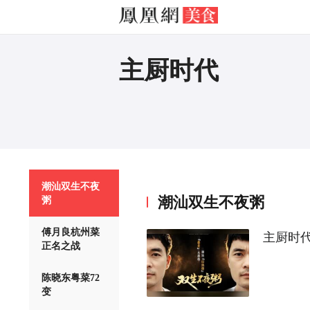
主厨时代
潮汕双生不夜
潮汕双生不夜粥
粥
傅月良杭州菜
主厨时代
正名之战
陈晓东粤菜72
变