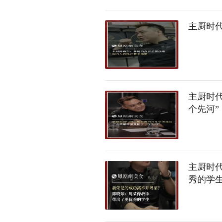
主厨时
主厨时
个先河”
主厨时
秀的学