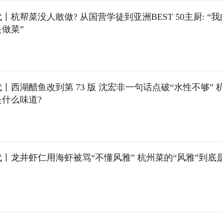
丨杭帮菜没人敢做? 从国营学徒到亚洲BEST 50主厨: “
做菜”
丨西湖醋鱼改到第 73 版 沈宏非一句话点破“水性不够” 
什么味道?
丨龙井虾仁用海虾被骂“不懂风雅” 杭州菜的“风雅”到底