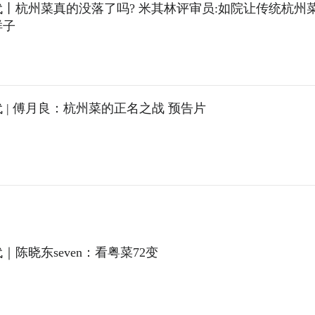
丨杭州菜真的没落了吗? 米其林评审员:如院让传统杭州
样子
 | 傅月良：杭州菜的正名之战 预告片
｜陈晓东seven：看粤菜72变