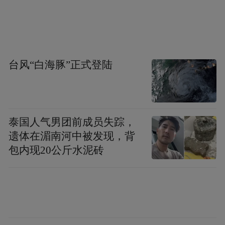
狂，让人着迷，获取与储存来之不易的动物
蛋白质是提高生存几率的原生动力。
欧洲人为了在冬天储存肉食不得不依赖各种
台风“白海豚”正式登陆
香料，而寒冷的欧洲天然匮乏热带香料。出
于对肉类储存的欲望，冒险家们开始周游世
界大航海，开始在盛产香料的群岛上打了香
泰国人气男团前成员失踪，
料战争，这一切帝王将相的丰功伟绩，就是
遗体在湄南河中被发现，背
为了空气中恋恋不散的肉味。
包内现20公斤水泥砖
香肠无疑是一种温暖的解决方案，所以在全
世界各地都有不同文明用自己的原生想象，
制作了形形色色的香肠。