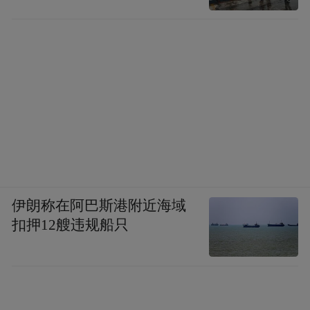
初凯撒和斯巴达克斯以及元老院里的那帮枭
雄，都穿着短裤和草鞋，裸露着臂膀，尽情
享受着亚平宁半岛的光芒，这光芒让人想起
智慧和勇气。
恰好是一个周日，我无意中来到一个乡村跳
蚤市场。附近村民们拿着自己的农副产品来
出售，我被一个“积肠碌碌”的萨拉米摊贩吸
引住了，试吃几片之后想用八折的价格买五
伊朗称在阿巴斯港附近海域
根香肠，被他断然拒绝。我觉得我的想法可
扣押12艘违规船只
能太市侩了，就买下四根香肠转身离去。突
然间摊贩对我大喊起来，我刚打算用一种鲁
智深式的愤怒回击他“洒家又不曾少你银
子！”只见那摊贩追出来非要多送一根香肠给