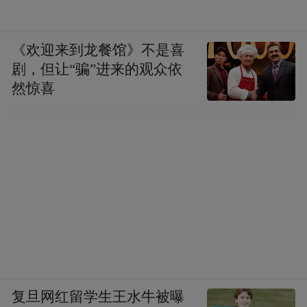
有一年我去四川青城山主持一个美食活动，
在深山之中幽居了半月。清晨在林间漫步时
《欢迎来到龙餐馆》不是喜
突然发现这里最奢侈的享受就是那种凉爽的
剧，但让“骗”进来的观众依
带着树木气息的清风。我第一次对“沁人心
然惊喜
脾”这个成语感同身受，同时，想起青城山的
腊肉很出名。
如今在工业化的时代，“不时不食”似乎已经
界线模糊了，一年之中什么时候吃腊肠并不
重要了，但每年秋风一起的时候，我还是情
不自禁地想起吃腊肠来，我以为这应该算是
风的记忆。
季风什么时候来？我们在漫长等待中，与风
复旦网红留学生王水牛被曝