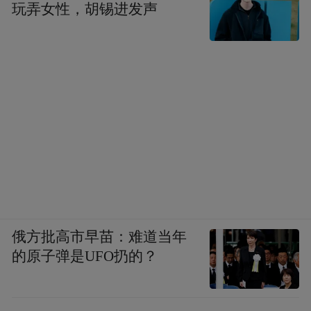
玩弄女性，胡锡进发声
形成共有的默契。
在没有风的日子里，我们忘记了犒飨需要虔
诚的等待。
我参观采访过一家生产腊肠的上市公司，见
识了一种机械和手工的博弈。选好的猪肉从
切成粒、加佐料、灌肠、捆扎，到烘干装
袋，只需三四十个小时，而相同的流程若用
传统手工制作却要耗上好几天时间。
俄方批高市早苗：难道当年
规模化生产的速度很快，一条流水线上一天
的原子弹是UFO扔的？
就能生产出几万根腊肠，相对而言，手工生
产无论在卫生、效率、质量保证方面，毫无