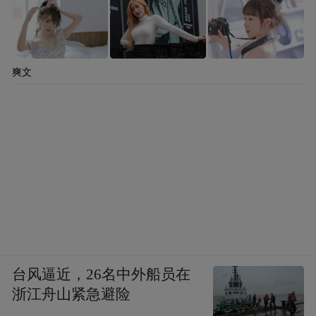
其实我对香肠一直都有各种误读，最初的时
候我坚信香肠不应该用来烹饪，否则会让鲜
味流失，再后来，我惊诧于香肠居然可以生
爽文
吃！
在国内第一次吃到撒拉米的时候，我其实不
太接受，潜意识里总觉得西洋人的香肠拿来
蒸一蒸或炒一炒，效果可能更好。
某次意大利之行让我彻底放弃了对萨拉米的
偏见。来到意大利的时候，艳阳普照，穿过
规划整齐绿荫成片的葡萄酒庄园，我突然觉
台风逼近，26名中外船员在
得“托斯卡纳阳光下”是对意大利式慵懒生活
浙江舟山紧急避险
的美好写照。这里的阳光实在太惬意了，当