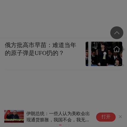
俄方批高市早苗：难道当年
的原子弹是UFO扔的？
张嘴就灌满雨水，70公斤记者
烧
打开
被台风吹得站不稳