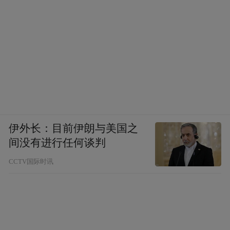
优势可言。
于是腊肠开始充斥电商和地摊，矜持变成了
廉价。所以我非常感谢那些人，那些突然之
间有了做腊肠的情怀而不惜心力跑到山间手
工做一批腊肠分享给我的朋友们。
我不知道为什么对风那么敏感，学生时代对
伊外长：目前伊朗与美国之
枯燥生厌的古文课程心怀倦怠，但每当发现
间没有进行任何谈判
词句里有风的字眼，便忽然生动了起来。
CCTV国际时讯
在懵懂的年纪里，我看了一部奇怪的纪录片
《风的故事》，作者是尤里伊文斯，西方称
他是“被上帝放逐了的’飞翔的荷兰人’”。由于