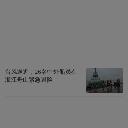
“特别声明：以上作品内容(包括在内的视频、图片或音
频)为凤凰网旗下自媒体平台“大风号”用户上传并发
布，本平台仅提供信息存储空间服务。
Notice: The content above (including the videos,
pictures and audios if any) is uploaded and posted
by the user of Dafeng Hao, which is a social media
platform and merely provides information storage
space services.”
台风逼近，26名中外船员在
浙江舟山紧急避险