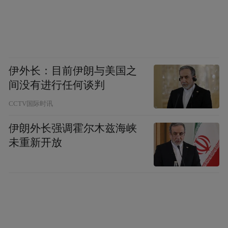
最不像广东的广东地区，那里的秋冬同样会
肃杀寒冷。在离温暖湿润的富庶之地一步之
遥的地方，寒冷的北风脱干了肉食的水分，
一种风味由此诞生。人们不必过分依赖香料
伊外长：目前伊朗与美国之
和酒精加持，肉质自身的陈化，已经可以带
间没有进行任何谈判
来足够香醇的味道。
CCTV国际时讯
在计划经济时代，我老家的人们并没有充足
伊朗外长强调霍尔木兹海峡
未重新开放
购买力去享用闻名遐迩的广式腊肠，幸而香
肠制作并不是什么特别精深的工艺，所以有
许多心灵手巧且家里有多余肉食的人家会在
风起的时候制作腊肠，然后挂在家里的窗户
外，感应风的呼唤。那时我从学校回家的路