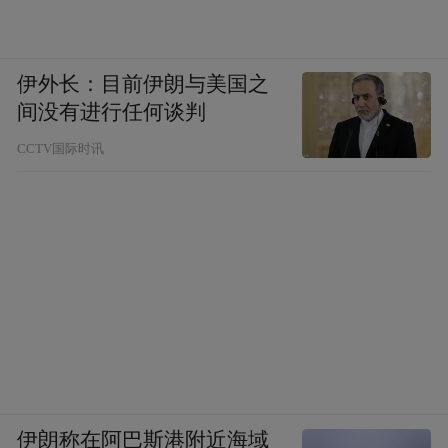
字，有古朴的书卷气，又仿佛有一些神秘主
义的智慧在里面，也许是我的想象太丰富，
伊外长：目前伊朗与美国之
也许在设置主题时作者就有了自己的价值维
间没有进行任何谈判
度。
CCTV国际时讯
刚开始的时候，我觉得香肠的命题应该是一
种隔断。
香肠因为一张膜，和这个世界有了一次置身
事外的遥望，在大世道里成就自己的小确
幸，没有妥协也没有裹挟，我们和世界永远
保持一种骄傲的距离，我们等待舌尖上的莎
士比亚，我们都是果核里的帝王。
伊朗称在阿巴斯港附近海域