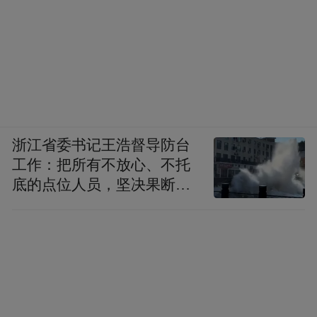
我。那这和打八折有什么区别呢？我被这乡
下人的执拗弄得哭笑不得。
回国之后我就深深后悔了，香肠买的太少！
跟我在超市里买到的货色不同，这意大利乡
村农夫手制的萨拉米香肠似乎有着天然的温
浙江省委书记王浩督导防台
度，咬在嘴里很柔软，配上一口红酒，真的
工作：把所有不放心、不托
适合搭配一部老电影。
底的点位人员，坚决果断转
移到位
正因如此，我被《香肠万象集》里意大利的
香肠师傅深深打动了。许多人可能不理解，
为什么达官显贵要矫情地专门去吃一根香
肠。在大多数娱乐至死的目光中，这和八卦