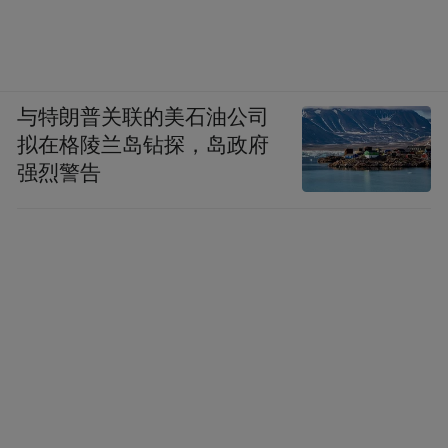
杂志上富二代们开着跑车去买臭豆腐仿佛没
有太多区别。
但如果有机会像意大利人一样，在阳光之下
与特朗普关联的美石油公司
慵懒地回忆一下往事，你就知道他们对这种
拟在格陵兰岛钻探，岛政府
阳光味道的眷恋是如何地难以割舍。
强烈警告
阳光是人类最早的烹饪工具。据说古埃及人
在修金字塔之前就发现被阳光曝晒过的面团
有了发酵的魔力，热带海边的渔民们很早就
知道晒咸鱼。广州人很爱吃咸鱼，有“咸鱼贵
过鸡”的说法，一个香港回国的粤菜大厨告诉
我，他们认为孟加拉咸鱼最好，因为那里的
阳光足够优良。