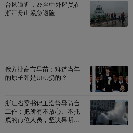
台风逼近，26名中外船员在
浙江舟山紧急避险
与四川湖南的山区因地制宜杀年猪做腊肉腊
肠不同，广州腊肠据说是吸收了印度和阿拉
伯商人的灌肠技术才逐渐演化而来。某种意
义上说，广式腊肠更像是商业文明的结果，
而并非农业文明的原生。
俄方批高市早苗：难道当年
《风味人间-香肠万象集》预留了属于广式腊
的原子弹是UFO扔的？
味的黄金时间，导演的目光焦点集中在了粤
北山区。我向导演提出这个建议时不仅仅是
出于内容差异的考虑，就本人而言，我更喜
浙江省委书记王浩督导防台
工作：把所有不放心、不托
欢吃粤北山区的腊味。
底的点位人员，坚决果断转
移到位
因为那里有风，有凛冽的北风。粤北山区是