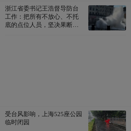
浙江省委书记王浩督导防台
意大利人有一个很动情的比喻，说葡萄酒是
工作：把所有不放心、不托
把阳光藏在了瓶子里。我觉得这个星球上绝
底的点位人员，坚决果断转
大部分美味都是来自阳光的馈赠。每个人都
移到位
想收藏阳光，春华秋实是一种收藏，酿酒和
制作香肠何尝不是对阳光的采集。
广东也有晒腊肠的说法，我在现代化的腊肠
工厂里还见到过另一番场景——模拟生态环
境的晒房。在巨大的密闭玻璃房间里，在恒
温恒湿的通风条件下，香肠在温室里晒着日
光浴。我好奇的问了一句，为什么不直接把
受台风影响，上海525座公园
香肠烤干就得了？一个老师傅告诉我，阳光
临时闭园
的紫外线无法被替代，这对香肠的风味至关