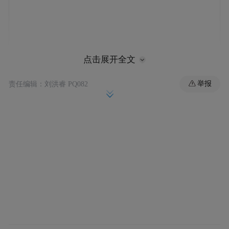
点击展开全文
举报
责任编辑：刘洪睿 PQ082
于是为了一条香肠，我上下求索，得出来的
答案是：无解。