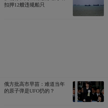
回味再三之后，觉得香肠还有一个更重要的
扣押12艘违规船只
价值：留存。
在肠衣之内，香肠可以有着自己不同的演化
路径，可以执着地继续成熟变成一种截然不
同的风味，例如萨拉米香肠；可以产生剧烈
的反应带来一种面目全非的体验，例如泰国
的酸香肠；还可以像青春相册一样，把新鲜
定格在三寸之内，例如新鲜的白香肠。
正因为没在时光中流散，所以才有执着与放
俄方批高市早苗：难道当年
纵。
的原子弹是UFO扔的？
廉价之如火腿肠，来历不明的蛋白质成分让