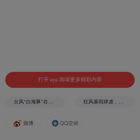
从典籍里来看，中国早在南北朝时期就有香
肠的记载了，用人类学的角度来说，香肠应
该是全人类多源头的自发文明。
制作香肠的原料并不复杂，从大自然中就能
获取。猪牛羊等家畜被驯化以后，人们就学
打开 app 阅读更多精彩内容
会了用家畜小肠的肠衣塞入各种填充物，然
后在这个星球上，最早期的罐头食品由此诞
台风“白海豚”在浙江玉环登陆，大片树木被吹倒
狂风暴雨肆虐，台州一家电厂遭受猛烈冲击
生。
在人类较长的存在历史当中，饥荒的时代总
是大多数，饥饿记忆里的肉味能够让人疯