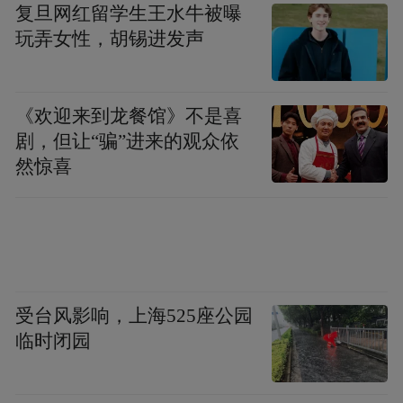
复旦网红留学生王水牛被曝
甚至于香肠，在很多地方直接叫做腊肠，有
玩弄女性，胡锡进发声
人望文生义，一厢情愿地以为两者之间有什
么工艺上的本质区别，然而答案仅仅是我们
《欢迎来到龙餐馆》不是喜
在腊月的时候制作香肠，更容易保存长久。
剧，但让“骗”进来的观众依
然惊喜
炎热潮湿的岭南地区其实并不适合生产优质
的腊味，甚至于连制作腊肠的原材料也并不
具备。上好的广式腊味需要用汾酒和玫瑰露
来腌制，而这两种酒都来自遥远的北方。我
在广州的城郊看见过腊味工厂专门用来盛放
受台风影响，上海525座公园
汾酒的大酒缸，人们迫不得已把酒缸埋于土
临时闭园
中，实现恒温恒湿，这种劳心劳力的做法让
广式腊味的产生有了诸多疑点。