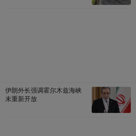
重要。
人类不断在寻求更高效率的热能，从树木、
煤炭、原油到核能，但与每分每秒太阳倾射
到地球上的能量相比，所有的这些努力依然
是沧海一粟。我们有各种转换太阳能的设
备，其效率依然比不上一片叶子的光合作
用。我们文明发展最让人骄傲的地方，无非
是知道了“采光也是一种天赋人权”。
伊朗外长强调霍尔木兹海峡
未重新开放
骄阳之下的苍生，不过是大地上的盐粒。我
们膜拜的那些伟大力量，都不过是在按照周
期不可逆转地循环。我们短暂的收集，真是
幸运。