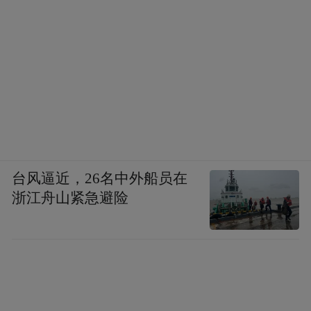
火腿肠和快食面八宝粥一起谱写的春运列车
美食三部曲。
各种各样的“赋能”也在东西方此起彼伏地发
生着，西方人会在香肠里加入松露，广东人
则会在腊肠里加入鸭肝，还起了一个暧昧的
名字：润肠。
台风逼近，26名中外船员在
直到去台湾旅行的时候，才发现香肠还可以
浙江舟山紧急避险
玩得更为眼花缭乱。在人们手中，香肠仿佛
就是一块可以随意创作的画布，我从未见过
如此品类繁多的香肠。当年恪守的陈久风
味，突然间变成了一群笑声灿烂的奔跑儿
童。